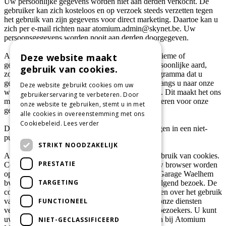
Uw persoonlijke gegevens worden niet aan derden verkocht. De
gebruiker kan zich kosteloos en op verzoek steeds verzetten tegen
het gebruik van zijn gegevens voor direct marketing. Daartoe kan u
zich per e-mail richten naar atomium.admin@skynet.be. Uw
persoonsgegevens worden nooit aan derden doorgegeven.
Atomium Motors / Garage Waelhem bv kan anonieme of
Deze website maakt
geaggregeerde gegevens verzamelen van niet-persoonlijke aard,
gebruik van cookies.
zoals browser type of IP-adres, het besturingsprogramma dat u
gebruikt of de domeinnaam van de website waarlangs u naar onze
Deze website gebruikt cookies om uw
website gekomen bent, of waarlangs u die verlaat. Dit maakt het ons
gebruikerservaring te verbeteren. Door
mogelijk om onze website permanent te optimaliseren voor onze
onze website te gebruiken, stemt u in met
gebruikers.
alle cookies in overeenstemming met ons
Cookiebeleid.
Lees verder
De persoonlijke gegevens worden veilig opgeslagen in een niet-
publiek toegankelijke database.
STRIKT NOODZAKELIJK
Atomium Motors / Garage Waelhem bv maakt gebruik van cookies.
PRESTATIE
Cookies zijn kleine stukjes informatie die door uw browser worden
opgeslagen op uw computer. Atomium Motors / Garage Waelhem
TARGETING
bv gebruikt cookies om u te herkennen bij een volgend bezoek. De
cookies stellen ons in staat informatie te verzamelen over het gebruik
FUNCTIONEEL
van onze diensten. Op basis hiervan kunnen wij onze diensten
verbeteren en aanpassen aan de noden van onze bezoekers. U kunt
uw browser zo instellen dat u tijdens het winkelen bij Atomium
NIET-GECLASSIFICEERD