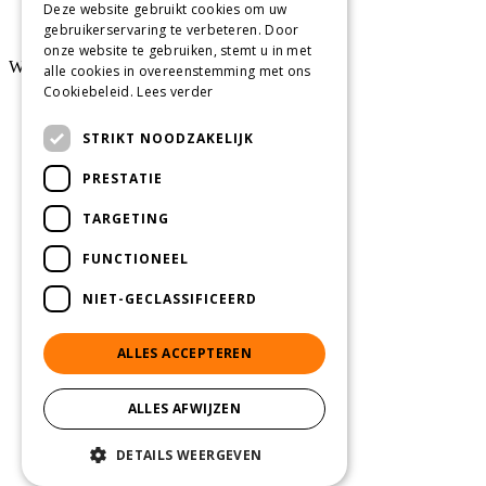
Deze website gebruikt cookies om uw
Privacy
-
gebruikerservaring te verbeteren. Door
Verkoopsvoorwaarden
onze website te gebruiken, stemt u in met
Website by
KMOSites
alle cookies in overeenstemming met ons
Cookiebeleid.
Lees verder
STRIKT NOODZAKELIJK
PRESTATIE
TARGETING
FUNCTIONEEL
NIET-GECLASSIFICEERD
ALLES ACCEPTEREN
ALLES AFWIJZEN
DETAILS WEERGEVEN